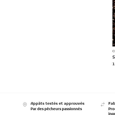
C
S
1
Appâts testés et approuvés
Fab
Par des pêcheurs passionnés
Pro
ing