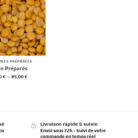
ALES PRÉPARÉES
in Préparés
00
€
–
85,00
€
sé
Livraison rapide & suivie
os
Envoi sous 72h - Suivi de votre
commande en temps réel