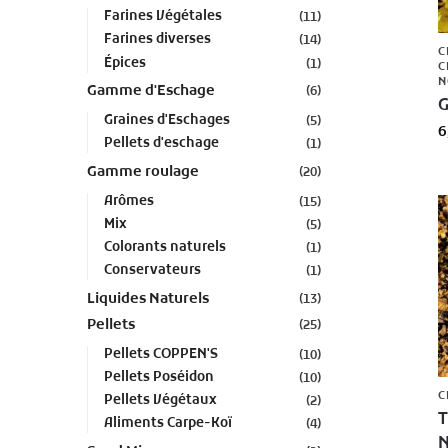
Farines Végétales
(11)
Farines diverses
(14)
C
Épices
(1)
C
N
Gamme d'Eschage
(6)
G
Graines d'Eschages
(5)
6
Pellets d'eschage
(1)
Gamme roulage
(20)
Arômes
(15)
Mix
(5)
Colorants naturels
(1)
Conservateurs
(1)
Liquides Naturels
(13)
Pellets
(25)
Pellets COPPEN'S
(10)
Pellets Poséidon
(10)
C
Pellets Végétaux
(2)
T
Aliments Carpe-Koï
(4)
N