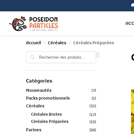

Search
ACC
Accueil
Céréales
Céréales Préparées
/
/
Recherche
Catégories
Nouveautés
(7)
Packs promotionnels
(1)
Céréales
(31)
Céréales Brutes
(17)
Céréales Préparées
(15)
Farines
(26)