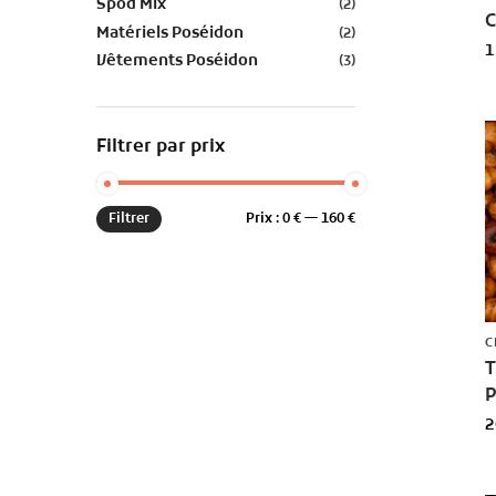
Spod Mix
(2)
C
Matériels Poséidon
(2)
1
Vêtements Poséidon
(3)
Filtrer par prix
Filtrer
Prix :
0 €
—
160 €
C
T
P
2