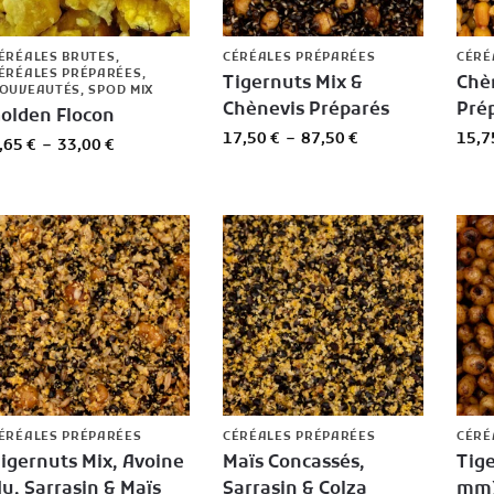
ÉRÉALES BRUTES
,
CÉRÉALES PRÉPARÉES
CÉRÉ
ÉRÉALES PRÉPARÉES
,
Tigernuts Mix &
Chè
OUVEAUTÉS
,
SPOD MIX
Chènevis Préparés
Pré
olden Flocon
17,50
€
–
87,50
€
15,
,65
€
–
33,00
€
ÉRÉALES PRÉPARÉES
CÉRÉALES PRÉPARÉES
CÉRÉ
igernuts Mix, Avoine
Maïs Concassés,
Tige
u, Sarrasin & Maïs
Sarrasin & Colza
mm)