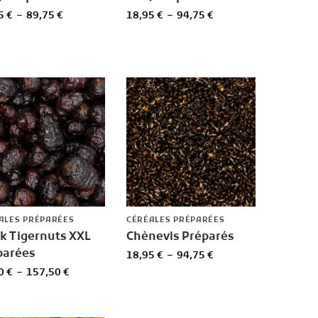
95
€
–
89,75
€
18,95
€
–
94,75
€
ALES PRÉPARÉES
CÉRÉALES PRÉPARÉES
ck Tigernuts XXL
Chènevis Préparés
parées
18,95
€
–
94,75
€
50
€
–
157,50
€