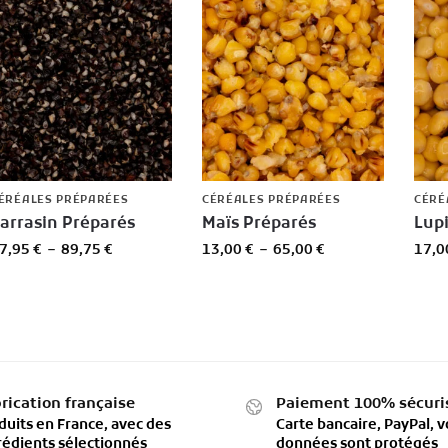
ÉRÉALES PRÉPARÉES
CÉRÉALES PRÉPARÉES
CÉRÉ
arrasin Préparés
Maïs Préparés
Lup
7,95
€
–
89,75
€
13,00
€
–
65,00
€
17,
rication française
Paiement 100% sécuri
duits en France, avec des
Carte bancaire, PayPal, v
rédients sélectionnés
données sont protégés