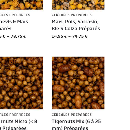
ALES PRÉPARÉES
CÉRÉALES PRÉPARÉES
nevis & Maïs
Maïs, Pois, Sarrasin,
parés
Blé & Colza Préparés
75
€
–
78,75
€
14,95
€
–
74,75
€
ALES PRÉPARÉES
CÉRÉALES PRÉPARÉES
rnuts Micro (< 8
Tigernuts Mix (6 à 25
 Préparées
mm) Préparées