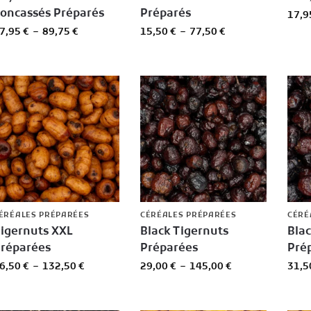
oncassés Préparés
Préparés
17,
7,95
€
–
89,75
€
15,50
€
–
77,50
€
ÉRÉALES PRÉPARÉES
CÉRÉALES PRÉPARÉES
CÉRÉ
igernuts XXL
Black Tigernuts
Bla
réparées
Préparées
Pré
6,50
€
–
132,50
€
29,00
€
–
145,00
€
31,