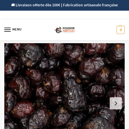
🚚 Livraison offerte dès 100€ | Fabrication artisanale française
MENU
0
Accueil
Céréales
Céréales Préparées
Black Tigernuts XXL Préparées
/
/
/