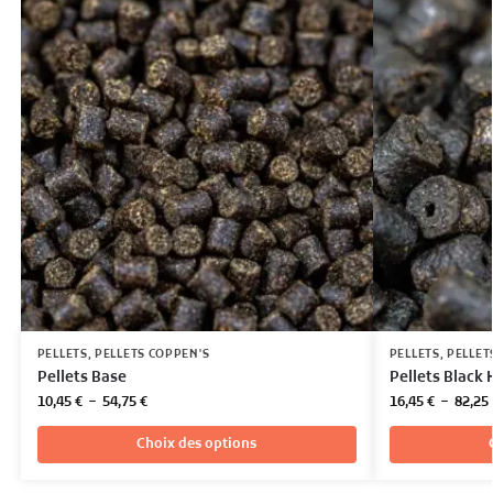
PELLETS
,
PELLETS COPPEN'S
PELLETS
,
PELLET
Pellets Base
Pellets Black 
10,45
€
–
54,75
€
16,45
€
–
82,25
Choix des options