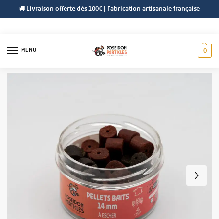
🚚 Livraison offerte dès 100€ | Fabrication artisanale française
MENU
0
Accueil
Gamme d'Eschage
Pellets d'eschage
Pellets d’Eschages
/
/
/