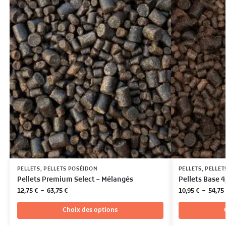
PELLETS
,
PELLETS POSÉIDON
PELLETS
,
PELLET
Pellets Premium Select – Mélangés
Pellets Base 
12,75
€
–
63,75
€
10,95
€
–
54,75
Choix des options