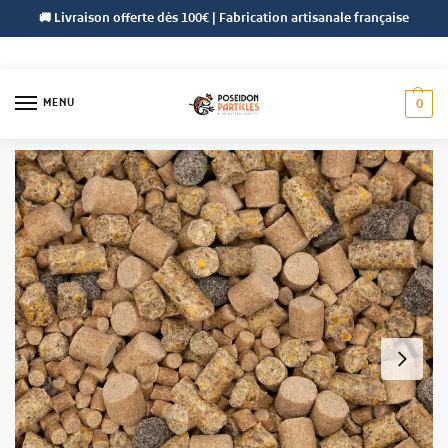
🚚 Livraison offerte dès 100€ | Fabrication artisanale française
MENU
0
Accueil
Pellets
Pellets Poséidon
Original Winter Pellets
/
/
/