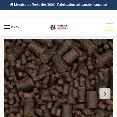
🚚 Livraison offerte dès 100€ | Fabrication artisanale française
MENU
0
Accueil
Pellets
Pellets Poséidon
Pellets Intensiv 4,5 & 9 mm
/
/
/