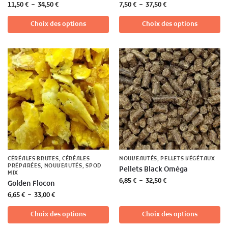
11,50
€
–
34,50
€
7,50
€
–
37,50
€
Choix des options
Choix des options
CÉRÉALES BRUTES
,
CÉRÉALES
NOUVEAUTÉS
,
PELLETS VÉGÉTAUX
PRÉPARÉES
,
NOUVEAUTÉS
,
SPOD
Pellets Black Oméga
MIX
6,85
€
–
32,50
€
Golden Flocon
6,65
€
–
33,00
€
Choix des options
Choix des options