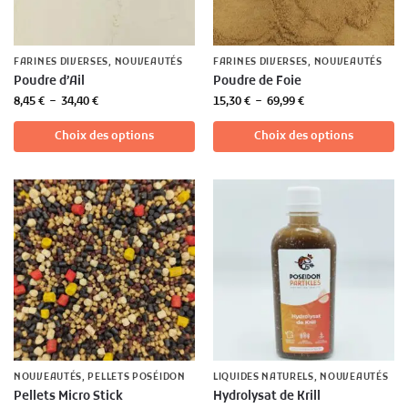
FARINES DIVERSES
,
NOUVEAUTÉS
FARINES DIVERSES
,
NOUVEAUTÉS
Poudre d’Ail
Poudre de Foie
8,45
€
–
34,40
€
15,30
€
–
69,99
€
Choix des options
Choix des options
NOUVEAUTÉS
,
PELLETS POSÉIDON
LIQUIDES NATURELS
,
NOUVEAUTÉS
Pellets Micro Stick
Hydrolysat de Krill