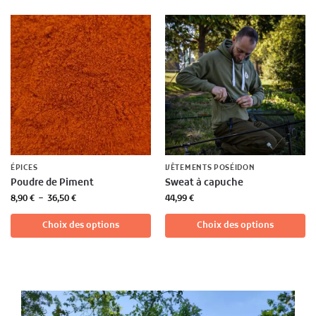
ÉPICES
VÊTEMENTS POSÉIDON
Poudre de Piment
Sweat à capuche
8,90
€
–
36,50
€
44,99
€
Choix des options
Choix des options