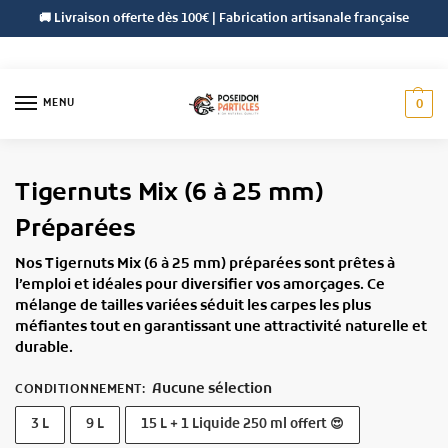
🚚 Livraison offerte dès 100€ | Fabrication artisanale française
MENU
0
Accueil
Céréales
Céréales Préparées
Tigernuts Mix (6 à 25 mm) Préparées
/
/
/
Tigernuts Mix (6 à 25 mm)
Préparées
Nos Tigernuts Mix (6 à 25 mm) préparées sont prêtes à
l’emploi et idéales pour diversifier vos amorçages. Ce
mélange de tailles variées séduit les carpes les plus
méfiantes tout en garantissant une attractivité naturelle et
durable.
Aucune sélection
CONDITIONNEMENT
:
3 L
9 L
15 L + 1 Liquide 250 ml offert 😍