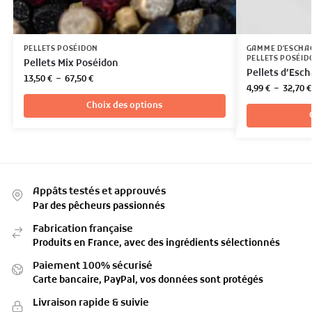
PELLETS POSÉIDON
GAMME D'ESCHA
PELLETS POSÉID
Pellets Mix Poséidon
Pellets d’Esc
13,50
€
–
67,50
€
4,99
€
–
32,70
€
Choix des options
Appâts testés et approuvés
Par des pêcheurs passionnés
Fabrication française
Produits en France, avec des ingrédients sélectionnés
Paiement 100% sécurisé
Carte bancaire, PayPal, vos données sont protégés
Livraison rapide & suivie