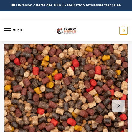
🚚 Livraison offerte dès 100€ | Fabrication artisanale française
MENU
0
Accueil
Pellets
Pellets Poséidon
Pellets Stick 2 à 4,5 mm
/
/
/