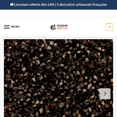
🚚 Livraison offerte dès 100€ | Fabrication artisanale française
MENU
0
Accueil
Céréales
Céréales Préparées
Sarrasin Préparés
/
/
/