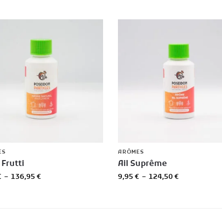
ES
ARÔMES
 Frutti
Ail Suprême
€
–
136,95
€
9,95
€
–
124,50
€