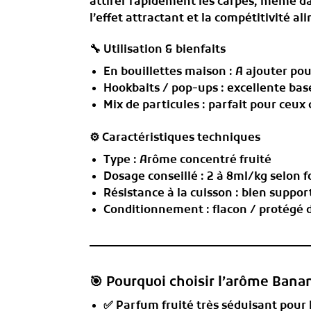
attirer rapidement les carpes, même dan
l’effet attractant et la compétitivité al
🔧 Utilisation & bienfaits
En
bouillettes maison
: A ajouter po
Hookbaits / pop-ups
: excellente bas
Mix de particules
: parfait pour ceux 
⚙️ Caractéristiques techniques
Type : Arôme concentré fruité
Dosage conseillé :
2 à 8ml/kg
selon f
Résistance à la cuisson : bien suppor
Conditionnement : flacon / protégé 
🎯 Pourquoi choisir l’arôme Bana
✅ Parfum fruité très séduisant pour 