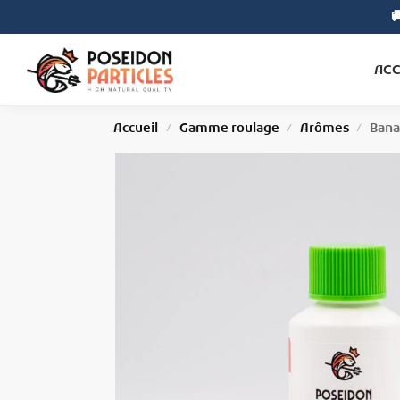

Search
ACC
Accueil
Gamme roulage
Arômes
Bana
/
/
/