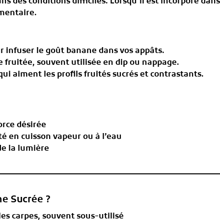
s des conditions difficiles. Lorsqu’il est incorporé dan
imentaire.
ur infuser le goût banane dans vos appâts.
e fruitée, souvent utilisée en dip ou nappage.
qui aiment les profils fruités sucrés et contrastants.
orce désirée
té en cuisson vapeur ou à l’eau
de la lumière
ne Sucrée ?
les carpes, souvent sous‐utilisé