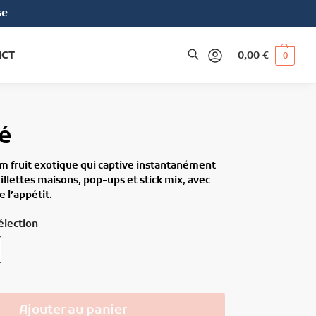
se
ACT
0,00
€
0
Recherche
é
um fruit exotique qui captive instantanément
uillettes maisons, pop-ups et stick mix, avec
 l’appétit.
élection
Ajouter au panier