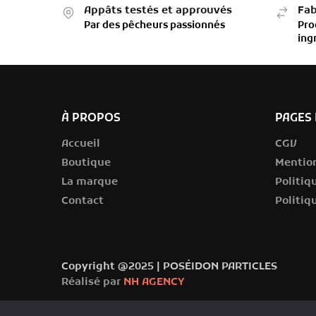
Appâts testés et approuvés
Fab
Par des pêcheurs passionnés
Pro
ing
À PROPOS
PAGES 
Accueil
CGV
Boutique
Mention
La marque
Politiq
Contact
Politiq
Copyright @2025 | POSÉIDON PARTICLES
Réalisé par
NH AGENCY