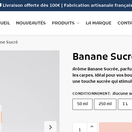
 Livraison offerte dès 100€ | Fabrication artisanale françai
UEIL
NOUVEAUTÉS
PRODUITS
LA MARQUE
CONT
ne Sucré
Banane Sucr
Arôme
Banane Sucrée
, parf
les carpes. Idéal pour vos bo
une touche sucrée qui stimule
Aucune s
CONDITIONNEMENT
:
50 ml
250 ml
1 L