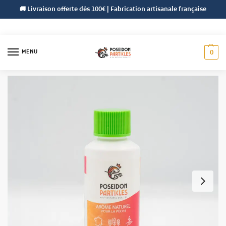
🚚 Livraison offerte dès 100€ | Fabrication artisanale française
MENU
0
Accueil
Gamme roulage
Arômes
Pain d’Épice
/
/
/