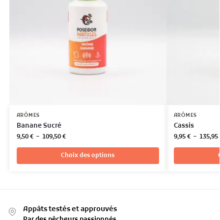
ARÔMES
ARÔMES
Banane Sucré
Cassis
9,50
€
–
109,50
€
9,95
€
–
135,95
Choix des options
Appâts testés et approuvés
Par des pêcheurs passionnés