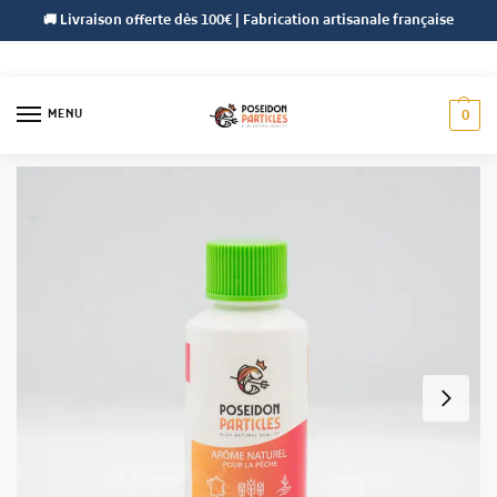
🚚 Livraison offerte dès 100€ | Fabrication artisanale française
MENU
0
Accueil
Gamme roulage
Arômes
Maple Cream
/
/
/