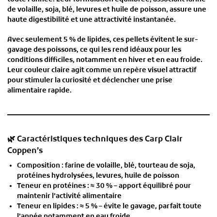
de volaille, soja, blé, levures et huile de poisson, assure une
haute digestibilité
et une
attractivité instantanée
.
Avec seulement
5 % de lipides
, ces pellets évitent le sur-
gavage des poissons, ce qui les rend idéaux pour les
conditions difficiles, notamment en hiver et en eau froide.
Leur couleur claire agit comme un
repère visuel attractif
pour stimuler la curiosité et déclencher une prise
alimentaire rapide.
🌿 Caractéristiques techniques des Carp Clair
Coppen’s
Composition
: farine de volaille, blé, tourteau de soja,
protéines hydrolysées, levures, huile de poisson
Teneur en protéines
: ≈
30 %
– apport équilibré pour
maintenir l’activité alimentaire
Teneur en lipides
: ≈
5 %
– évite le gavage, parfait toute
l’année notamment en eau froide