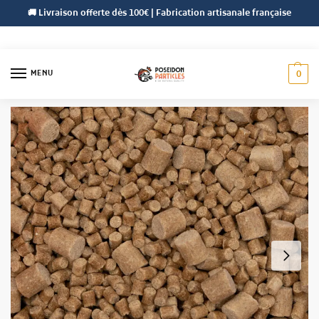
🚚 Livraison offerte dès 100€ | Fabrication artisanale française
MENU
0
Accueil
Pellets
Pellets Poséidon
Pellets Carp Clair 4,5 & 8 mm
/
/
/