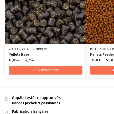
PELLETS
,
PELLETS COPPEN'S
PELLETS
,
PELLET
Pellets Base
Pellets Feeder
10,45
€
–
54,75
€
14,50
€
–
72,50
Choix des options
Appâts testés et approuvés
Par des pêcheurs passionnés
Fabrication française