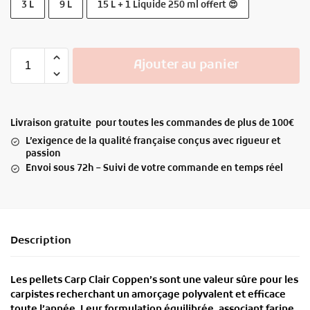
3 L
9 L
15 L + 1 Liquide 250 ml offert 😍
Ajouter au panier
Livraison gratuite pour toutes les commandes de plus de 100€
L’exigence de la qualité française conçus avec rigueur et
passion
Envoi sous 72h – Suivi de votre commande en temps réel
Description
Les
pellets Carp Clair Coppen’s
sont une valeur sûre pour les
carpistes recherchant un
amorçage polyvalent et efficace
toute l’année
. Leur formulation équilibrée, associant farine