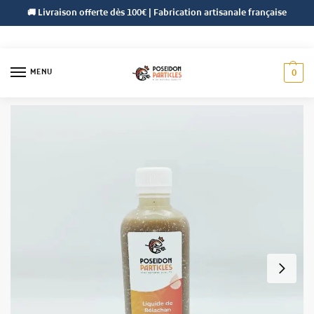
🚚 Livraison offerte dès 100€ | Fabrication artisanale française
MENU
0
Accueil
Liquides Naturels
Liquide de Bélachan
/
/