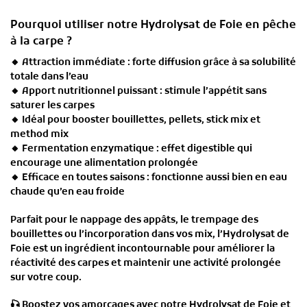
Pourquoi utiliser notre Hydrolysat de Foie en pêche
à la carpe ?
🔸
Attraction immédiate
: forte diffusion grâce à sa solubilité
totale dans l’eau
🔸
Apport nutritionnel puissant
: stimule l’appétit sans
saturer les carpes
🔸
Idéal pour booster bouillettes, pellets, stick mix et
method mix
🔸
Fermentation enzymatique
: effet digestible qui
encourage une alimentation prolongée
🔸
Efficace en toutes saisons
: fonctionne aussi bien en eau
chaude qu’en eau froide
Parfait pour
le nappage des appâts, le trempage des
bouillettes ou l’incorporation dans vos mix
, l’
Hydrolysat de
Foie
est un ingrédient incontournable pour améliorer la
réactivité des carpes
et maintenir une activité prolongée
sur votre coup.
🎣
Boostez vos amorçages avec notre Hydrolysat de Foie et