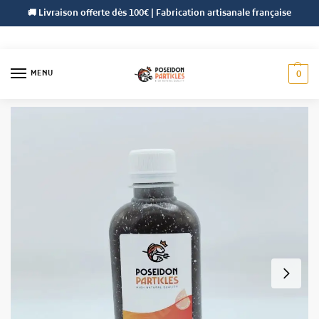
🚚 Livraison offerte dès 100€ | Fabrication artisanale française
MENU
0
Accueil
Liquides Naturels
Hydrolysat de Foie
/
/