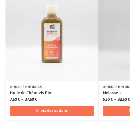
LIQUIDES NATURELS
LIQUIDES NATUR
Huile de Chènevis Bio
Mélasse +
7,50
€
–
37,50
€
6,50
€
–
32,50
€
Choix des options