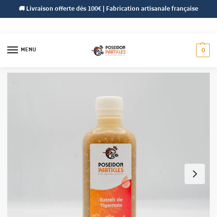
🚚 Livraison offerte dès 100€ | Fabrication artisanale française
MENU
0
Accueil
Liquides Naturels
Extrait de Tigernuts
/
/