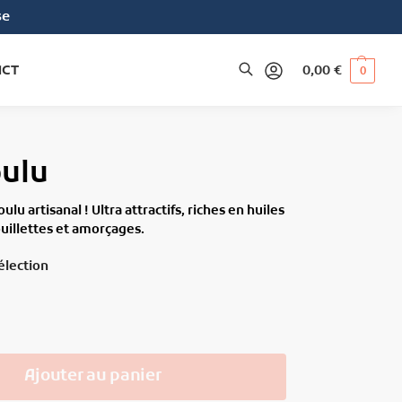
se
ACT
0,00
€
0
Recherche
ulu
 artisanal ! Ultra attractifs, riches en huiles
ouillettes et amorçages.
élection
Ajouter au panier