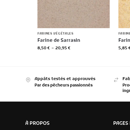
FARINES VÉGÉTALES
FARIN
Farine de Sarrasin
Fari
8,50
€
–
20,95
€
5,85
Appâts testés et approuvés
Fab
Par des pêcheurs passionnés
Pro
ing
À PROPOS
PAGES 