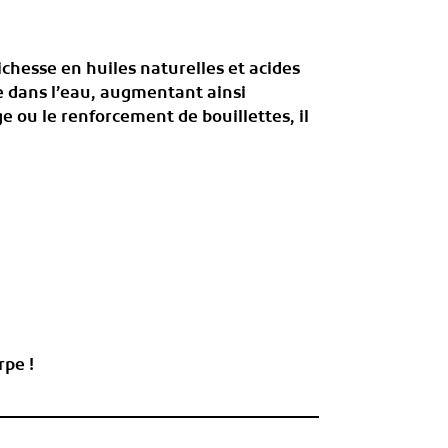
richesse en
huiles naturelles et acides
le dans l’eau, augmentant ainsi
ge ou le renforcement de bouillettes
, il
rpe !