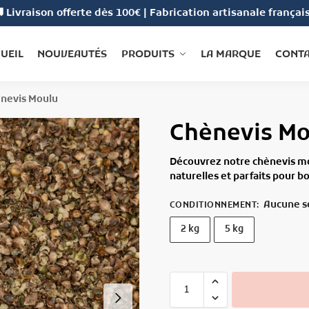
 Livraison offerte dès 100€ | Fabrication artisanale françai
UEIL
NOUVEAUTÉS
PRODUITS
LA MARQUE
CONT
nevis Moulu
Chènevis Mo
Découvrez notre chènevis moulu
naturelles et parfaits pour b
Aucune s
CONDITIONNEMENT
:
2 kg
5 kg