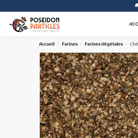

Search
ACC
Accueil
Farines
Farines Végétales
Chè
/
/
/