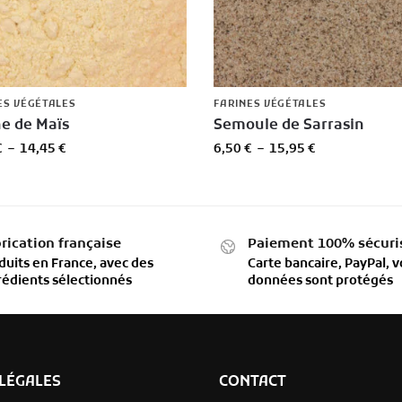
ES VÉGÉTALES
FARINES VÉGÉTALES
ne de Maïs
Semoule de Sarrasin
€
–
14,45
€
6,50
€
–
15,95
€
rication française
Paiement 100% sécuri
duits en France, avec des
Carte bancaire, PayPal, v
rédients sélectionnés
données sont protégés
LÉGALES
CONTACT