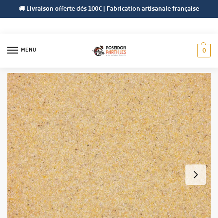
🚚 Livraison offerte dès 100€ | Fabrication artisanale française
MENU
0
Accueil
Farines
Farines Végétales
Semoule de Maïs
/
/
/