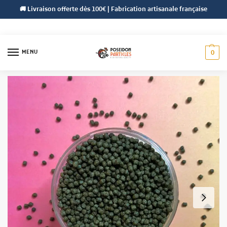
🚚 Livraison offerte dès 100€ | Fabrication artisanale française
MENU
0
Accueil
Pellets
Aliments Carpe-Koï
Top Koï 3 mm
/
/
/