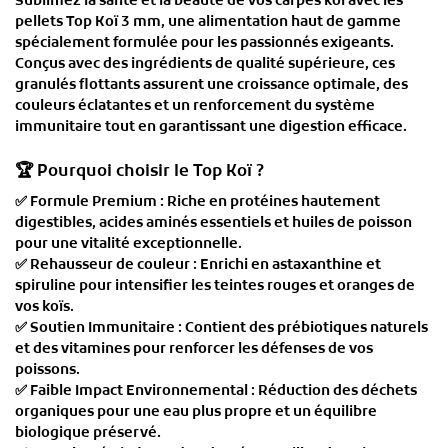
Sublimez la santé et la beauté de vos carpes koï avec
les
pellets Top Koï 3 mm
, une alimentation haut de gamme
spécialement formulée pour les passionnés exigeants.
Conçus avec des ingrédients de qualité supérieure, ces
granulés flottants assurent une
croissance optimale
, des
couleurs éclatantes
et un
renforcement du système
immunitaire
tout en garantissant une digestion efficace.
🏆
Pourquoi choisir le Top Koï ?
✅
Formule Premium
: Riche en protéines hautement
digestibles, acides aminés essentiels et huiles de poisson
pour une vitalité exceptionnelle.
✅
Rehausseur de couleur
: Enrichi en astaxanthine et
spiruline pour intensifier les teintes rouges et oranges de
vos koïs.
✅
Soutien Immunitaire
: Contient des prébiotiques naturels
et des vitamines pour renforcer les défenses de vos
poissons.
✅
Faible Impact Environnemental
: Réduction des déchets
organiques pour une eau plus propre et un équilibre
biologique préservé.