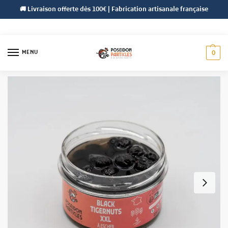
🚚 Livraison offerte dès 100€ | Fabrication artisanale française
MENU
0
Accueil
Gamme d'Eschage
Graines d'Eschages
Pot Black Tigernuts XXL 220 ml
/
/
/