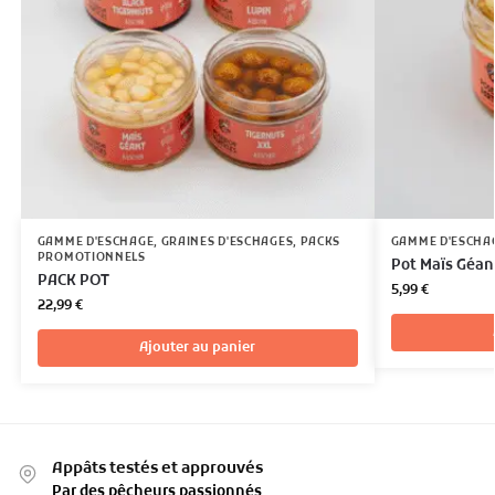
GAMME D'ESCHAGE
,
GRAINES D'ESCHAGES
,
PACKS
GAMME D'ESCHA
PROMOTIONNELS
Pot Maïs Géan
PACK POT
5,99
€
22,99
€
Ajouter au panier
Appâts testés et approuvés
Par des pêcheurs passionnés