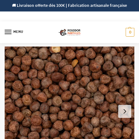
🚚 Livraison offerte dès 100€ | Fabrication artisanale française
MENU
0
Accueil
Céréales
Céréales Brutes
Pois d’Érable
/
/
/