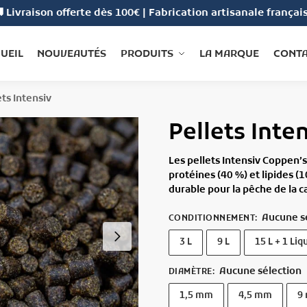
 Livraison offerte dès 100€ | Fabrication artisanale françai
UEIL
NOUVEAUTÉS
PRODUITS
LA MARQUE
CONT
ets Intensiv
Pellets Inte
Les
pellets Intensiv Coppen’s
protéines (40 %) et lipides (
durable pour la pêche de la c
Aucune s
CONDITIONNEMENT
:
3 L
9 L
15 L + 1 Liq
Aucune sélection
DIAMÈTRE
:
1,5 mm
4,5 mm
9