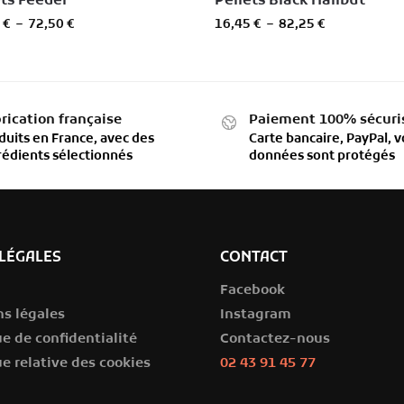
ets Feeder
Pellets Black Halibut
0
€
–
72,50
€
16,45
€
–
82,25
€
rication française
Paiement 100% sécuri
duits en France, avec des
Carte bancaire, PayPal, v
rédients sélectionnés
données sont protégés
LÉGALES
CONTACT
Facebook
s légales
Instagram
ue de confidentialité
Contactez-nous
ue relative des cookies
02 43 91 45 77