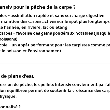
tensiv pour la pêche de la carpe ?
bles
– assimilation rapide et sans surcharge digestive
 maintien des carpes actives sur le spot plus longtemps
te l’année, en rivière, lac ou étang
 carpes
– favorise des gains pondéraux notables (jusqu’
poissons)
cole
– un appât performant pour les carpistes comme po
ur le poisson et l’environnement
 de plans d’eau
session de pêche
, les pellets Intensiv conviennent par
ion équilibrée permet de soutenir la croissance des carp
hysique.
sonnalisé ?