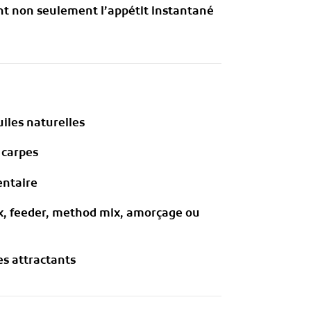
sent non seulement l’appétit instantané
uiles naturelles
 carpes
entaire
ix, feeder, method mix, amorçage ou
es attractants