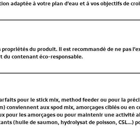
 adaptée à votre plan d’eau et à vos objectifs de cro
s propriétés du produit. Il est recommandé de ne pas l’e
et du contenant éco-responsable.
arfaits pour le
stick mix, method feeder
ou pour la préci
mm) conviennent aux
spod mix, amorçages ciblés
ou en c
ux pour les
amorçages
ou pour maintenir une activité a
tants
(huile de saumon, hydrolysat de poisson, CSL…) pou