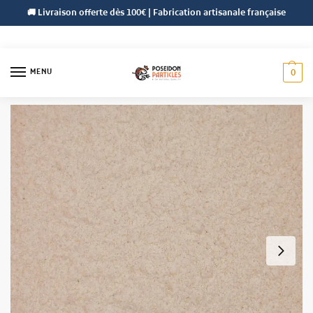
🚚 Livraison offerte dès 100€ | Fabrication artisanale française
MENU
0
Accueil
Farines
Farines Végétales
Farine de Blé
/
/
/