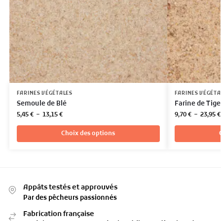
FARINES VÉGÉTALES
FARINES VÉGÉTA
Semoule de Blé
Farine de Tig
5,45
€
–
13,15
€
9,70
€
–
23,95
€
Choix des options
Appâts testés et approuvés
Par des pêcheurs passionnés
Fabrication française