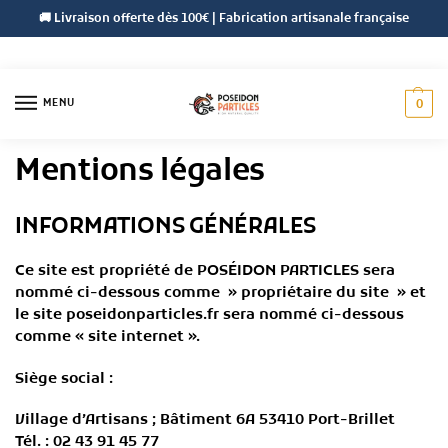
🚚 Livraison offerte dès 100€ | Fabrication artisanale française
MENU
0
Accueil
Mentions légales
/
Mentions légales
INFORMATIONS GÉNÉRALES
Ce site est propriété de POSÉIDON PARTICLES sera
nommé ci-dessous comme » propriétaire du site » et
le site
poseidonparticles.fr
sera nommé ci-dessous
comme « site internet ».
Siège social :
Village d’Artisans ; Bâtiment 6A 53410 Port-Brillet
Tél. : 02 43 91 45 77